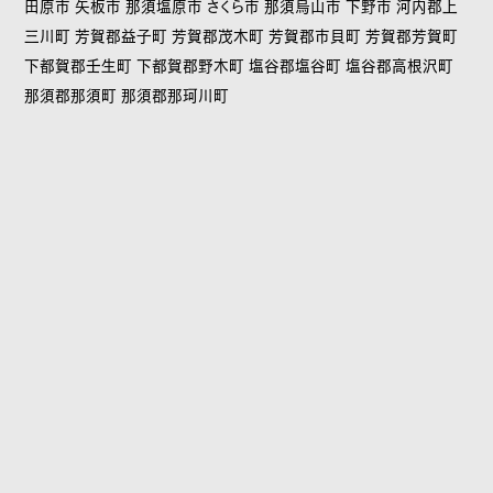
田原市 矢板市 那須塩原市 さくら市 那須烏山市 下野市 河内郡上
三川町 芳賀郡益子町 芳賀郡茂木町 芳賀郡市貝町 芳賀郡芳賀町
下都賀郡壬生町 下都賀郡野木町 塩谷郡塩谷町 塩谷郡高根沢町
那須郡那須町 那須郡那珂川町